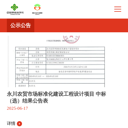
公示公告
农副
永川农贸市场标准化建设工程设计项目 中标
谢
台雨
（选）结果公告表
（
2025-06-17
202
鲜果
链加
详情
详
市忠