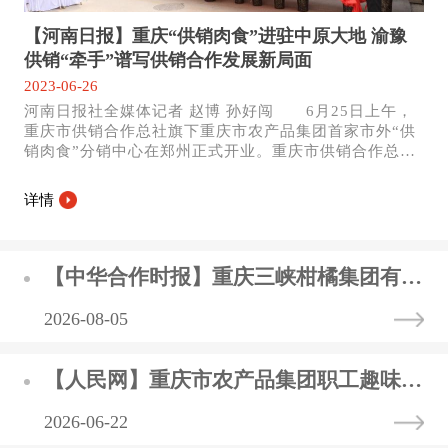
豫
【河南日报】重庆“供销肉食”进驻中原大地 渝豫
【
供销“牵手”谱写供销合作发展新局面
供
2023-06-26
202
，
河南日报社全媒体记者 赵博 孙好闯 6月25日上午，
河
“供
重庆市供销合作总社旗下重庆市农产品集团首家市外“供
重
总社
销肉食”分销中心在郑州正式开业。重庆市供销合作总社
销
副主任张海清...
副
详情
详
【中华合作时报】重庆三峡柑橘集团有限公司：加速布局NFC浓缩汁市场
2026-08-05
【人民网】重庆市农产品集团职工趣味运动会举行
2026-06-22