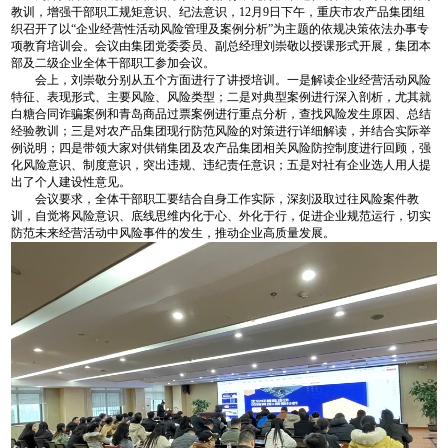
教训，增强干部职工规矩意识、纪法意识，12月9日下午，重庆市农产品集团组
织召开了以“企业经营性活动风险管理及案例分析”为主题的依规决策依法办事专
项教育培训会。会议由集团党委委员、副总经理刘崇敬以授课形式开展，集团本
部及二级企业全体干部职工参加会议。
会上，刘崇敬分别从五个方面进行了讲授培训。一是解读企业经营活动风险
特征、表现形式、主要风险、风险类型；二是对典型案例进行深入剖析，尤其就
白糖合同诈骗案例和青岛商品过票案例进行重点分析，查找风险发生原因、总结
经验教训；三是对农产品集团现行防范风险的对策进行详细解读，并结合实际举
例说明；四是带领大家对供销集团及农产品集团相关风险防控制度进行回顾，强
化风险意识、制度意识，突出违规、违纪责任意识；五是对社有企业选人用人提
出了个人建设性意见。
会议要求，全体干部职工要结合自身工作实际，深刻汲取过往风险案件教
训，自觉将风险意识、底线思维内化于心、外化于行，促进企业规范运行，切实
防范未来经营活动中风险事件的发生，推动企业高质量发展。