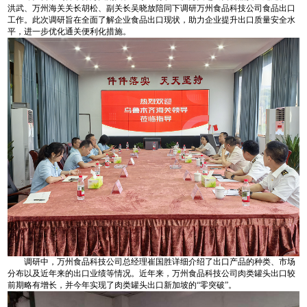
洪武、万州海关关长胡松、副关长吴晓放陪同下调研万州食品科技公司食品出口
工作。此次调研旨在全面了解企业食品出口现状，助力企业提升出口质量安全水
平，进一步优化通关便利化措施。
调研中，万州食品科技公司总经理崔国胜详细介绍了出口产品的种类、市场
分布以及近年来的出口业绩等情况。近年来，万州食品科技公司肉类罐头出口较
前期略有增长，并今年实现了肉类罐头出口新加坡的“零突破”。