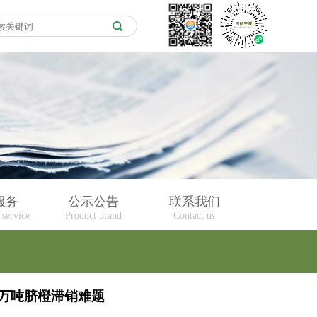
服务
公示公告
联系我们
 service
Product brand
Contact us
2万吨脐橙滞销难题