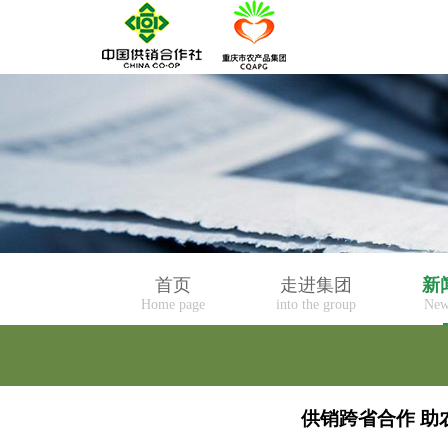
首页
走进集团
新
Home page
into the group
New
供销跨省合作 助