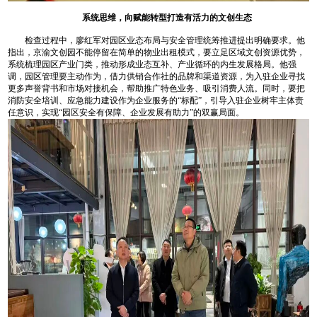
系统思维，向赋能转型打造有活力的文创生态
检查过程中，廖红军对园区业态布局与安全管理统筹推进提出明确要求。他
指出，京渝文创园不能停留在简单的物业出租模式，要立足区域文创资源优势，
系统梳理园区产业门类，推动形成业态互补、产业循环的内生发展格局。他强
调，园区管理要主动作为，借力供销合作社的品牌和渠道资源，为入驻企业寻找
更多声誉背书和市场对接机会，帮助推广特色业务、吸引消费人流。同时，要把
消防安全培训、应急能力建设作为企业服务的“标配”，引导入驻企业树牢主体责
任意识，实现“园区安全有保障、企业发展有助力”的双赢局面。