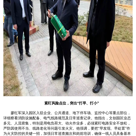
紧盯风险点位，突出“打早、打小”
廖红军深入园区入驻企业、公共通道、地下停车场、监控中心等重点部位，
详细察看消防设施配备、电气线路规范及日常巡查记录。他指出，文创园区业态
多元、人流密集，特别是用电负荷大、动火作业多，必须紧盯电路安全不放松，
严防因使用不当、线路老化等问题引发火灾。他强调，要把“早发现、早处置”作
为火灾防控的关键一招，加强日常巡查频次和岗前培训，确保一线人员具备基本