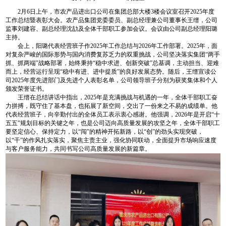
2月6日上午，市农产品进出口公司在集团总部大楼3楼会议室召开2025年度
工作总结暨表彰大会。农产品集团党委委员、副总经理兼公司董事长王缙，公司
监事刘建容、副总经理沈劼及全体干部职工参加会议。会议由公司副总经理阳璐
主持。
会上，阳璐代表经营班子作2025年工作总结与2026年工作部署。2025年，面
对复杂严峻的国际形势与国内消费复苏乏力的双重挑战，公司坚决落实集团“两手
抓、抓两端”战略部署，始终秉持“稳中求进、创新突破”总基调，主动担当、迎难
而上，经营运行呈现“稳中有进、进中提质”的良好发展态势。随后，王缙宣读公
司2025年度先进部门及先进个人表彰名单，公司领导班子分别为获奖集体和个人
颁发荣誉证书。
王缙在总结讲话中指出，2025年是充满挑战与机遇的一年，全体干部职工奋
力拼搏，既守住了基本盘，也拓展了新空间，交出了一份来之不易的成绩单。他
代表经营班子，向辛勤付出的全体员工表示衷心感谢。他强调，2026年是开启“十
五五”规划目标的关键之年，也是公司迈向高质量发展的攻坚之年，全体干部职工
要坚定信心、保持定力，以“闯”的精神开拓新路，以“创”的劲头实现突破，
以“干”的作风扎实落实，聚焦主责主业，强化协同联动，全面提升市场响应速度
与客户服务能力，共同书写公司高质量发展的新篇章。