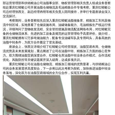
部运营管理部和供销粮油公司油脂事业部、物权管理部相关负责人组成业务督察
组赴重庆红蜻蜓公司开展油脂仓储物流及毛油精炼合作专项考察。重庆红蜻蜓公
司总经理张西文、副总经理冉明等相关负责人陪同接待，并举行专题座谈会深入
交流探讨。
考察期间，业务督察组先后深入重庆红蜻蜓油脂储备库、精炼加工车间及物
流中转区域，实地查看了仓储设施布局、油罐储备能力、毛油精炼生产线运行情
况，详细询问了货物收发流程、安全管控措施及物流配送网络布局，对红蜻蜓完
备的仓储物流体系、先进的加工设备及规范的运营管理给予高度评价。据介绍，
重庆红蜻蜓拥有12万多吨储油能力，配备专业油罐车队及专用码头，具备高效的
油脂中转条件，为双方合作奠定了坚实基础。
座谈会上，张西文详细介绍了红蜻蜓公司经营现状、油脂贸易布局、仓储物
流优势及未来发展规划，重点阐述了公司在油脂中转、精炼加工方面的核心竞争
力。双方围绕油脂贸易深度合作、红蜻蜓仓库油脂中转业务合作模式、合作流程
优化、风险防控等关键议题展开深入磋商，达成多项共识。
重庆红蜻蜓公司在油脂仓储物流、精炼加工领域的优势显著，与供销粮油公
司的业务发展需求高度契合，下一步将以此次考察为契机，加快推进油脂中转业
务落地，深化双方在油脂贸易领域的全方位合作，实现互利共赢。