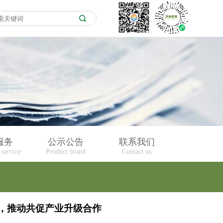
服务
公示公告
联系我们
 service
Product brand
Contact us
，推动共促产业升级合作