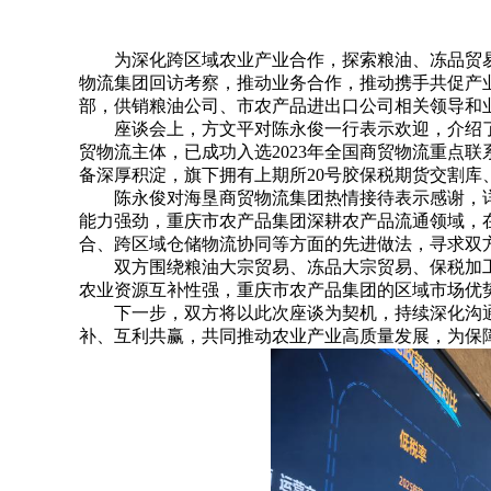
为深化跨区域农业产业合作，探索粮油、冻品贸易
物流集团回访考察，推动业务合作，推动携手共促产
部，供销粮油公司、市农产品进出口公司相关领导和
座谈会上，方文平对陈永俊一行表示欢迎，介绍
贸物流主体，已成功入选2023年全国商贸物流重点
备深厚积淀，旗下拥有上期所20号胶保税期货交割
陈永俊对海垦商贸物流集团热情接待表示感谢，
能力强劲，重庆市农产品集团深耕农产品流通领域，
合、跨区域仓储物流协同等方面的先进做法，寻求双
双方围绕粮油大宗贸易、冻品大宗贸易、保税加
农业资源互补性强，重庆市农产品集团的区域市场优
下一步，双方将以此次座谈为契机，持续深化沟
补、互利共赢，共同推动农业产业高质量发展，为保