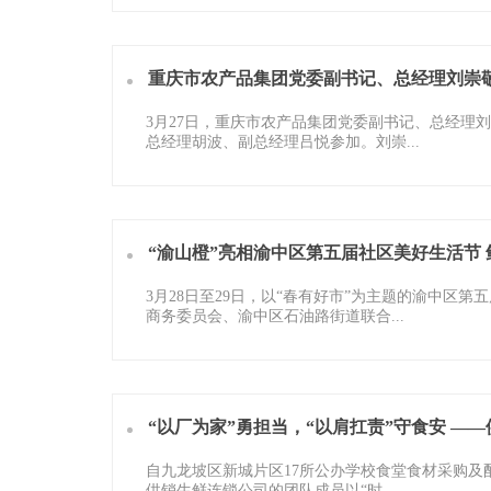
重庆市农产品集团党委副书记、总经理刘崇敬
3月27日，重庆市农产品集团党委副书记、总经理
总经理胡波、副总经理吕悦参加。刘崇...
“渝山橙”亮相渝中区第五届社区美好生活节
3月28日至29日，以“春有好市”为主题的渝中
商务委员会、渝中区石油路街道联合...
“以厂为家”勇担当，“以肩扛责”守食安 —
自九龙坡区新城片区17所公办学校食堂食材采购及
供销生鲜连锁公司的团队成员以“时...