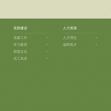
们
党群建设
人力资源
>
>
党建工作
人才理念
>
>
学习教育
诚聘英才
>
群团文化
>
员工风采