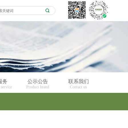
服务
公示公告
联系我们
 service
Product brand
Contact us