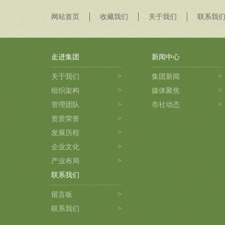
网站首页
收藏我们
关于我们
联系我
走进集团
新闻中心
>
>
关于我们
集团新闻
>
>
组织架构
媒体聚焦
>
>
管理团队
市社动态
>
资质荣誉
>
发展历程
>
企业文化
>
产业布局
联系我们
>
留言板
>
联系我们