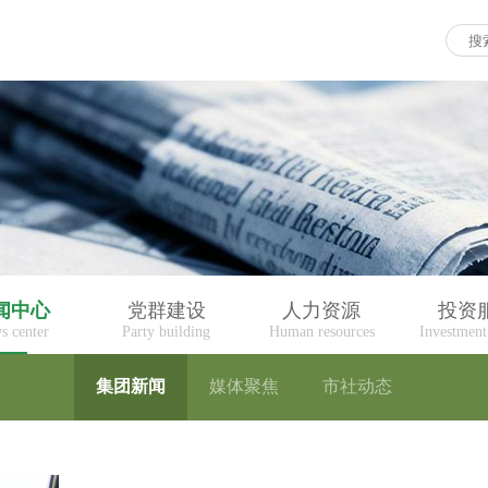
闻中心
党群建设
人力资源
投资
s center
Party building
Human resources
Investment
集团新闻
媒体聚焦
市社动态